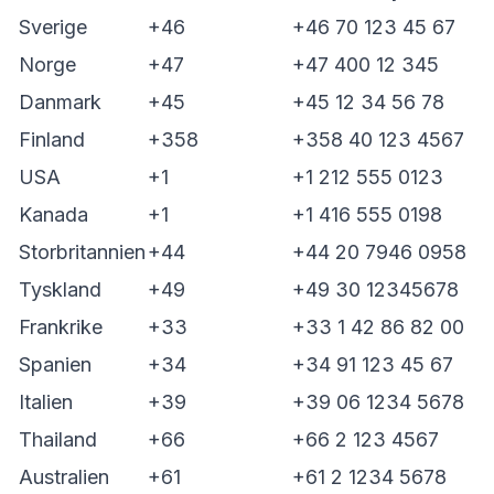
Sverige
+46
+46 70 123 45 67
Norge
+47
+47 400 12 345
Danmark
+45
+45 12 34 56 78
Finland
+358
+358 40 123 4567
USA
+1
+1 212 555 0123
Kanada
+1
+1 416 555 0198
Storbritannien
+44
+44 20 7946 0958
Tyskland
+49
+49 30 12345678
Frankrike
+33
+33 1 42 86 82 00
Spanien
+34
+34 91 123 45 67
Italien
+39
+39 06 1234 5678
Thailand
+66
+66 2 123 4567
Australien
+61
+61 2 1234 5678