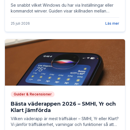
Se snabbt vilket Windows du har via Inställningar eller
kommandot winver. Guiden visar skillnaden mellan
utgåva, version och build, och om din Windows-version
fortfarande får säkerhetsuppdateringar.
25 juli 2026
Läs mer
Guider & Recensioner
Bästa väderappen 2026 – SMHI, Yr och
Klart jämförda
Vilken väderapp är mest träffsäker – SMHI, Yr eller Klart?
Vi jämför träffsäkerhet, varningar och funktioner så att