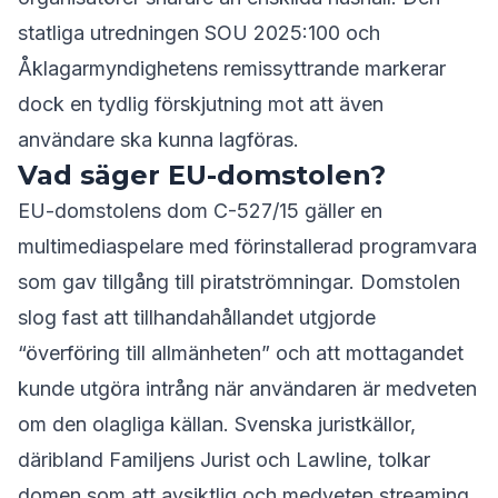
statliga utredningen SOU 2025:100 och
Åklagarmyndighetens remissyttrande markerar
dock en tydlig förskjutning mot att även
användare ska kunna lagföras.
Vad säger EU-domstolen?
EU-domstolens dom C-527/15 gäller en
multimediaspelare med förinstallerad programvara
som gav tillgång till piratströmningar. Domstolen
slog fast att tillhandahållandet utgjorde
“överföring till allmänheten” och att mottagandet
kunde utgöra intrång när användaren är medveten
om den olagliga källan. Svenska juristkällor,
däribland Familjens Jurist och Lawline, tolkar
domen som att avsiktlig och medveten streaming