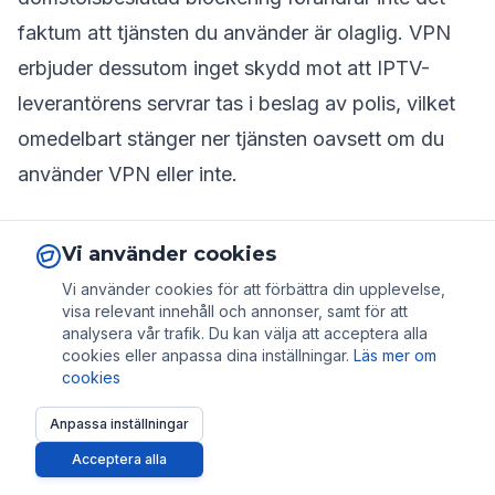
faktum att tjänsten du använder är olaglig. VPN
erbjuder dessutom inget skydd mot att IPTV-
leverantörens servrar tas i beslag av polis, vilket
omedelbart stänger ner tjänsten oavsett om du
använder VPN eller inte.
Vi använder cookies
Vi använder cookies för att förbättra din upplevelse,
Tillbaka till alla artiklar
visa relevant innehåll och annonser, samt för att
analysera vår trafik. Du kan välja att acceptera alla
Facebook
Twitter
LinkedIn
cookies eller anpassa dina inställningar.
Läs mer om
cookies
Anpassa inställningar
Acceptera alla
Relaterade artiklar